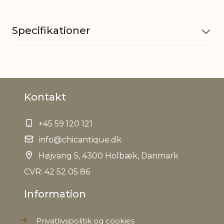
Specifikationer
Materiale
Jern
Kontakt
Anvendes varen udendørs kan
Øvrig
der opstå rust patina, Kun til
information
indendørs brug
+45 59 120 121
info@chicantique.dk
EAN
5712750335411
Højvang 5, 4300 Holbæk, Danmark
Tariffnumber
CVR: 42 52 05 86
8306290000
Information
Bruttovægt
0,872 kg
Privatlivspolitik og cookies