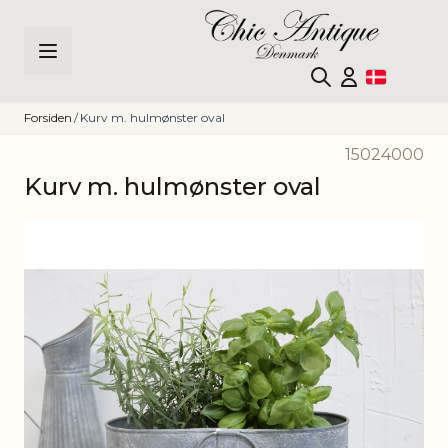
Skip to Content
Forsiden
/
Kurv m. hulmønster oval
15024000
Kurv m. hulmønster oval
Main image
Click to view image in fullscreen