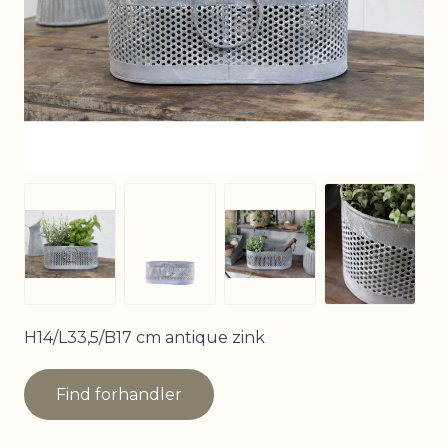
View larg
View larger image
View larger image
View larger image
H14/L33,5/B17 cm antique zink
Find forhandler