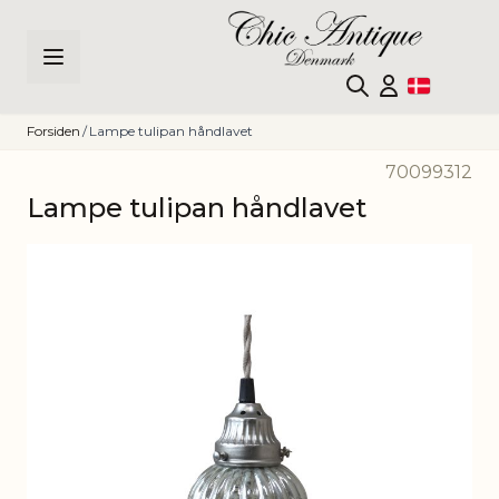
Skip to Content
Forsiden
/
Lampe tulipan håndlavet
70099312
Lampe tulipan håndlavet
Main image
Click to view image in fullscreen