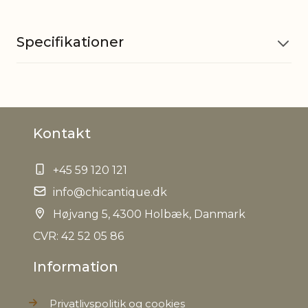
Specifikationer
Materiale
Glas, Jern
Kontakt
CE Label
Ja
+45 59 120 121
Energy
Ja
Label
info@chicantique.dk
Højvang 5, 4300 Holbæk, Danmark
Fatning
E14
CVR: 42 52 05 86
Information
Ledning
1,5 m inkl. loftroset
Privatlivspolitik og cookies
Watt
40W