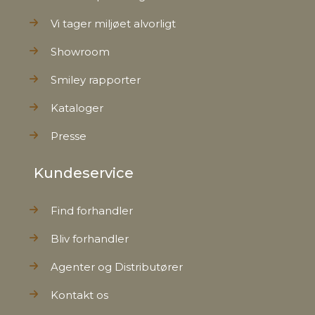
Vi tager miljøet alvorligt
Øvrig
Håndlavet
Showroom
information
Smiley rapporter
EAN
5712750071906
Kataloger
Tariffnumber
9405195000
Presse
Kundeservice
Bruttovægt
0,782 kg
Find forhandler
Nettovægt
0,540 kg
Bliv forhandler
Agenter og Distributører
Kontakt os