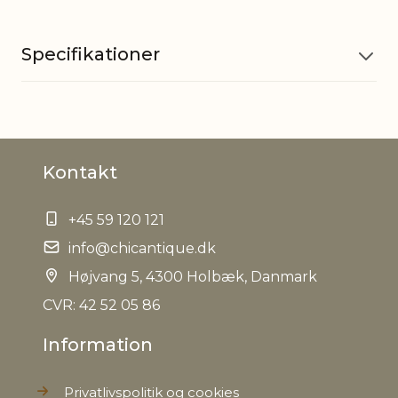
Specifikationer
Materiale
Jern og glas
Kontakt
EAN
5712750285747
+45 59 120 121
Tariffnumber
9405500090
info@chicantique.dk
Bruttovægt
Højvang 5, 4300 Holbæk, Danmark
1,5 kg
CVR: 42 52 05 86
Nettovægt
1,1 kg
Information
Privatlivspolitik og cookies