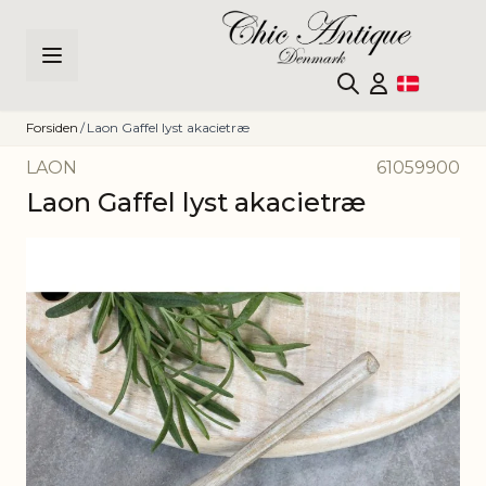
Skip to Content
Forsiden
/
Laon Gaffel lyst akacietræ
LAON
61059900
Laon Gaffel lyst akacietræ
Main image
Click to view image in fullscreen