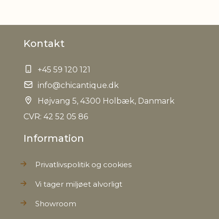
Materiale
Akacietræ
Kontakt
EAN
5712750268627
+45 59 120 121
Tariffnumber
4419900000
info@chicantique.dk
Nettovægt
Højvang 5, 4300 Holbæk, Danmark
0,000 kg
CVR: 42 52 05 86
Information
Privatlivspolitik og cookies
Vi tager miljøet alvorligt
Showroom