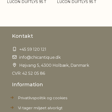
LUCON DUFTLYS 95 T
LUCON DUFTLYS 95 T
Bruttovægt
1,2 kg
Nettovægt
1,2 kg
Kontakt
+45 59 120 121
info@chicantique.dk
Højvang 5, 4300 Holbæk, Danmark
CVR: 42 52 05 86
Information
Privatlivspolitik og cookies
Vi tager miljøet alvorligt