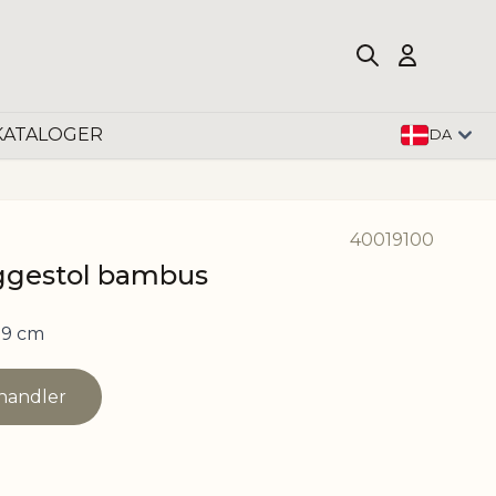
KATALOGER
DA
40019100
ggestol bambus
59 cm
rhandler