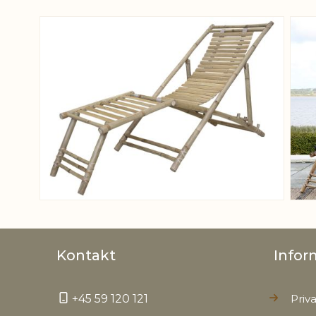
View larger image
Kontakt
Infor
+45 59 120 121
Priva