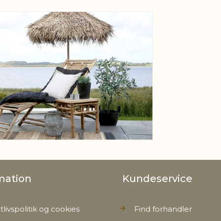
View larger image
mation
Kundeservice
tlivspolitik og cookies
Find forhandler