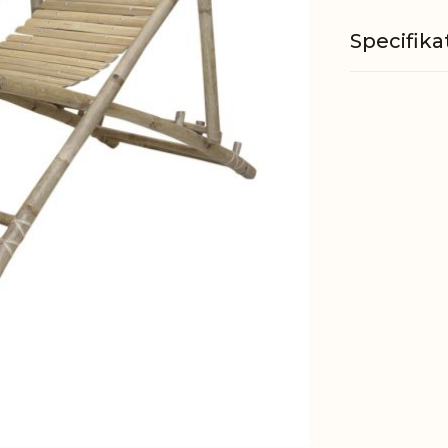
Specifika
Materiale
Kan bære o
EAN
Tariffnum
Bruttovæ
Nettovæg