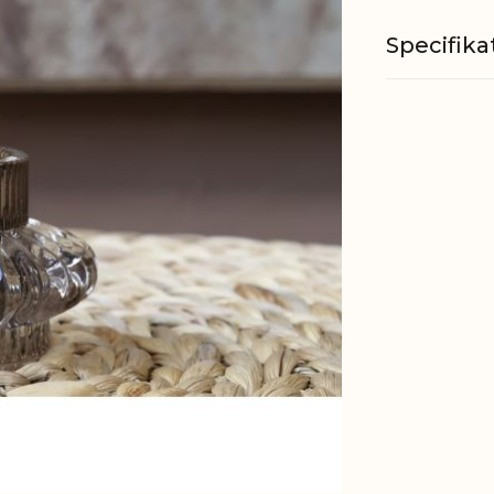
Specifika
Materiale
Passer til
Øvrig
informati
EAN
Tariffnum