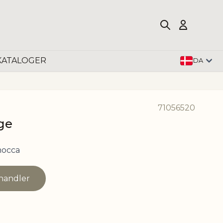
KATALOGER
DA
71056520
ge
mocca
rhandler