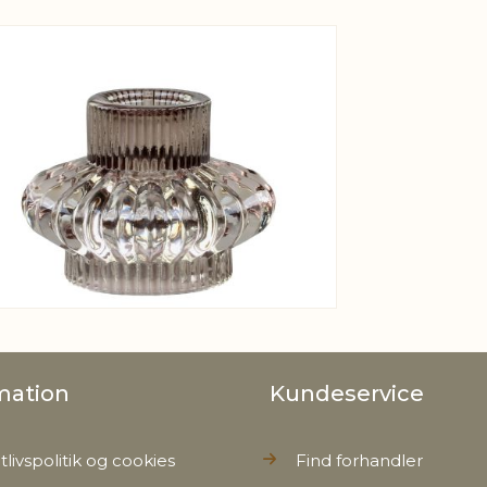
Bruttovæ
View larger image
Nettovæg
mation
Kundeservice
tlivspolitik og cookies
Find forhandler