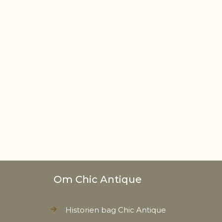
gt
0,260 kg
t
0,240 kg
Om Chic Antique
Historien bag Chic Antique