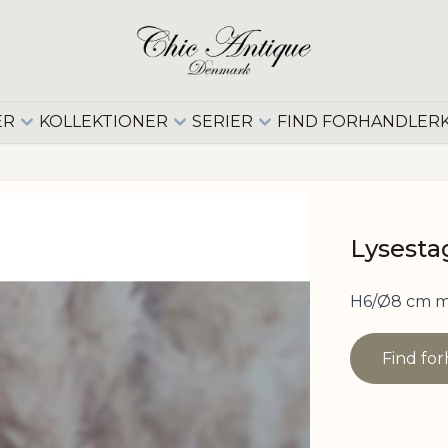
ER
KOLLEKTIONER
SERIER
FIND FORHANDLER
Lysesta
H6/Ø8 cm 
Find fo