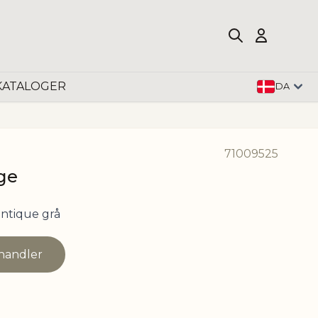
KATALOGER
DA
71009525
ge
ntique grå
rhandler