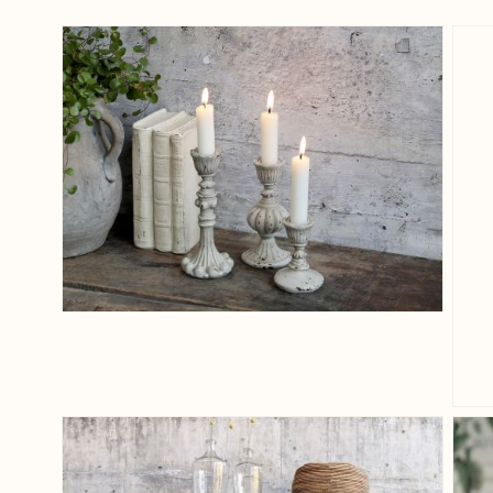
View larger image
View larger image