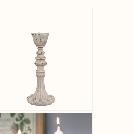
View larger image
View larger image