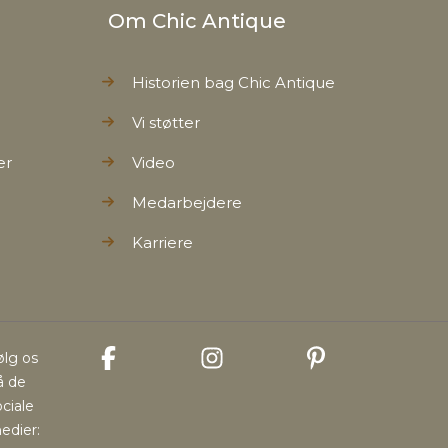
Om Chic Antique
Historien bag Chic Antique
Vi støtter
er
Video
Medarbejdere
Karriere
ølg os
å de
ociale
edier: