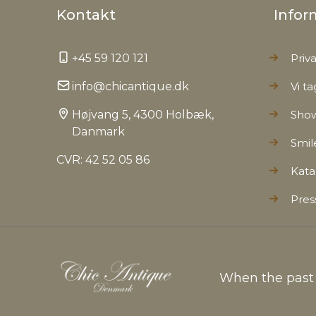
Kontakt
Infor
+45 59 120 121
Priva
info@chicantique.dk
Vi ta
Højvang 5, 4300 Holbæk,
Sho
Danmark
Smil
CVR: 42 52 05 86
Kata
Pres
When the past c