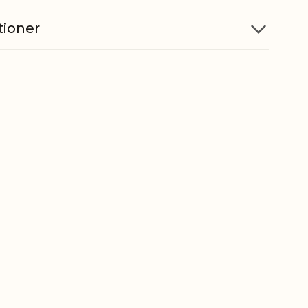
tioner
Polyresin
5712750293209
ber
9405500090
gt
0,210 kg
t
0,190 kg