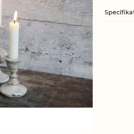
Specifika
Materiale
EAN
Tariffnum
Bruttovæ
Nettovæg