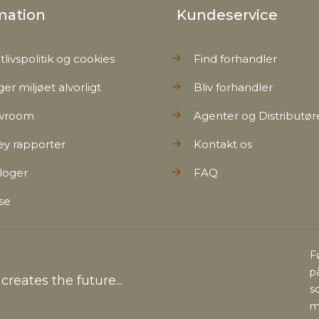
mation
Kundeservice
tlivspolitik og cookies
Find forhandler
ger miljøet alvorligt
Bliv forhandler
wroom
Agenter og Distributør
ey rapporter
Kontakt os
loger
FAQ
se
F
p
reates the future...
s
m