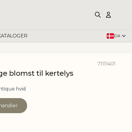
KATALOGER
DA
71111401
e blomst til kertelys
tique hvid
rhandler