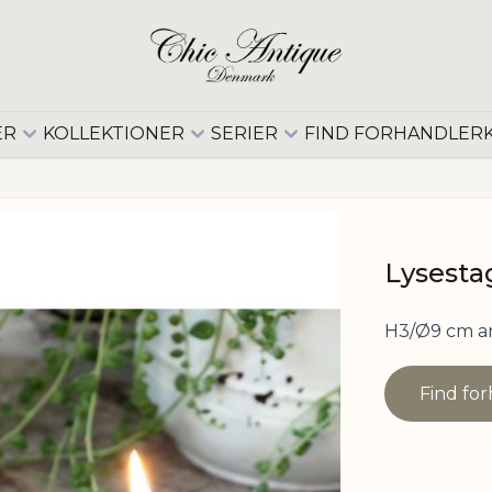
ER
KOLLEKTIONER
SERIER
FIND FORHANDLER
Lysestag
H3/Ø9 cm an
Find fo