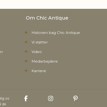
Om Chic Antique
Historien bag Chic Antique
Vi støtter
er
Video
Medarbejdere
Karriere
ølg os
å de