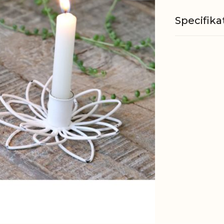
Specifika
Materiale
Passer til
EAN
Tariffnum
Bruttovæ
Nettovæg