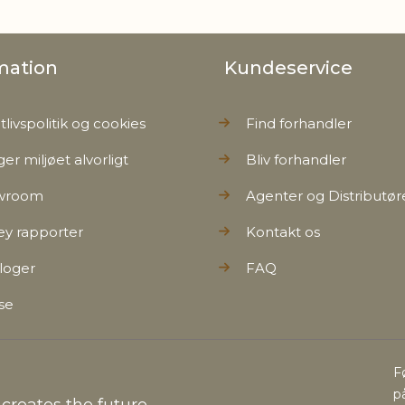
mation
Kundeservice
tlivspolitik og cookies
Find forhandler
ger miljøet alvorligt
Bliv forhandler
wroom
Agenter og Distributør
ey rapporter
Kontakt os
loger
FAQ
se
F
p
reates the future...