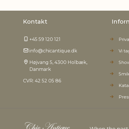
Kontakt
Infor
+45 59 120 121
Priva
info@chicantique.dk
Vi ta
Højvang 5, 4300 Holbæk,
Sho
Danmark
Smil
CVR: 42 52 05 86
Kata
Pres
When the past c