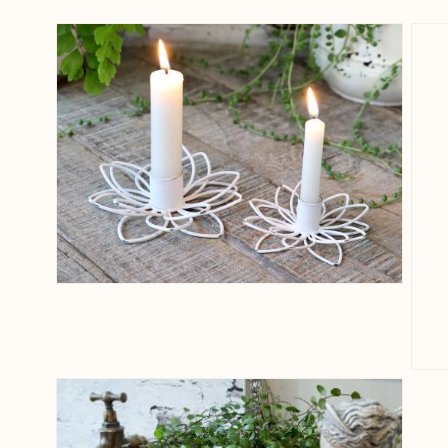
View larger image
View larger image