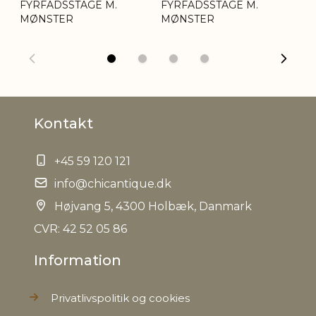
FYRFADSSTAGE M.
FYRFADSSTAGE M.
FY
MØNSTER
MØNSTER
M
Kontakt
+45 59 120 121
info@chicantique.dk
Højvang 5, 4300 Holbæk, Danmark
CVR: 42 52 05 86
Information
Privatlivspolitik og cookies