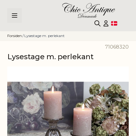
Skip to Content
Forsiden
/
Lysestage m. perlekant
71068320
Lysestage m. perlekant
Main image
Click to view image in fullscreen