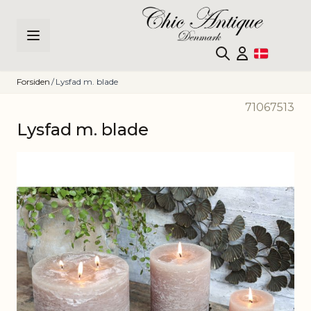
Skip to Content
Forsiden
/
Lysfad m. blade
71067513
Lysfad m. blade
Main image
Click to view image in fullscreen