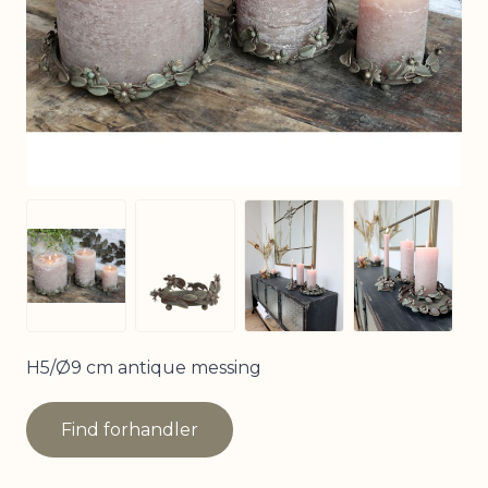
View larger image
View larg
View larger image
View larger image
H5/Ø9 cm antique messing
Find forhandler