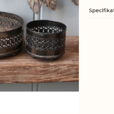
Specifika
Materiale
Mål
EAN
Tariffnum
Bruttovæ
Nettovæg