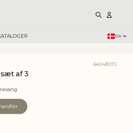
KATALOGER
DA
64048013
sæt af 3
messing
rhandler