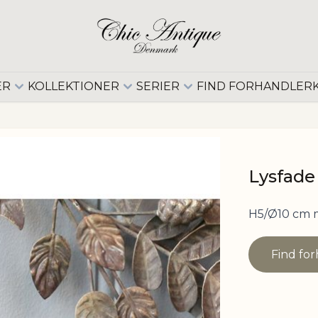
ER
KOLLEKTIONER
SERIER
FIND FORHANDLER
Lysfade 
H5/Ø10 cm 
Find fo