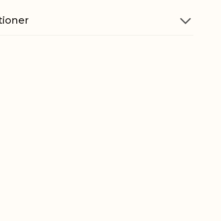
tioner
Jern
H5/Ø6 cm, H5/Ø7,5 cm
5712750332472
ber
8306290000
gt
0,190 kg
t
0,160 kg