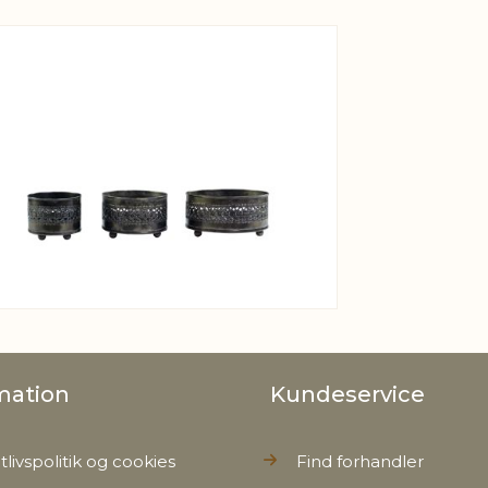
View larger image
mation
Kundeservice
tlivspolitik og cookies
Find forhandler