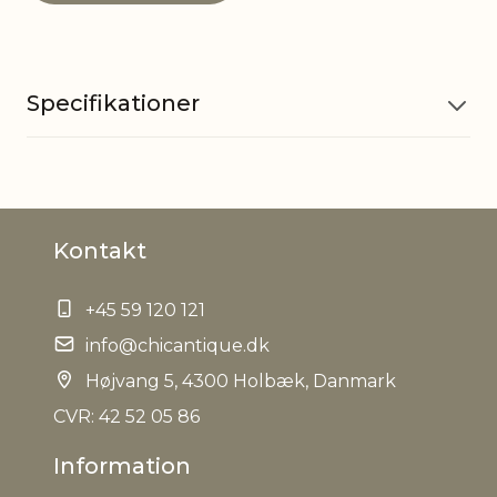
Specifikationer
Materiale
Paraffin
Kontakt
Brændetid
42 timer
+45 59 120 121
Øvrig
Variation i farve kan
information
info@chicantique.dk
forekomme
Højvang 5, 4300 Holbæk, Danmark
EAN
5712750338139
CVR: 42 52 05 86
Information
Tariffnumber
3406000000