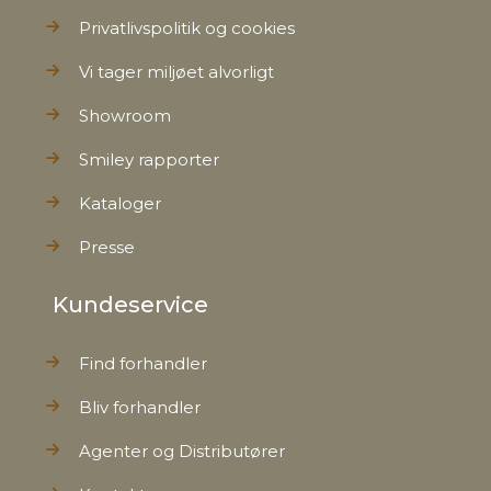
Privatlivspolitik og cookies
Bruttovægt
1,2 kg
Vi tager miljøet alvorligt
Nettovægt
1,1 kg
Showroom
Smiley rapporter
Kataloger
Presse
Kundeservice
Find forhandler
Bliv forhandler
Agenter og Distributører