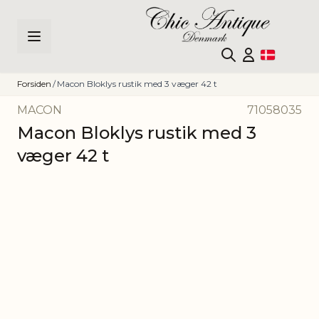
Skip to Content
Forsiden
/
Macon Bloklys rustik med 3 væger 42 t
MACON
71058035
Macon Bloklys rustik med 3
væger 42 t
Main image
Click to view image in fullscreen