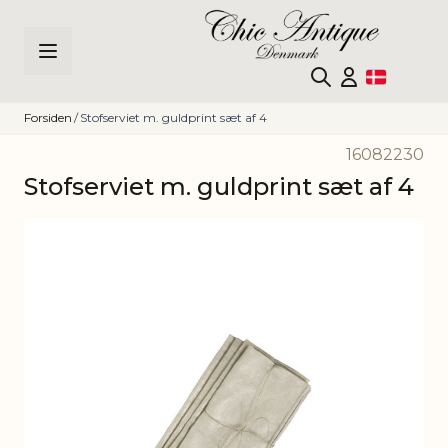
Skip to Content
Forsiden
/
Stofserviet m. guldprint sæt af 4
16082230
Stofserviet m. guldprint sæt af 4
Main image
Click to view image in fullscreen