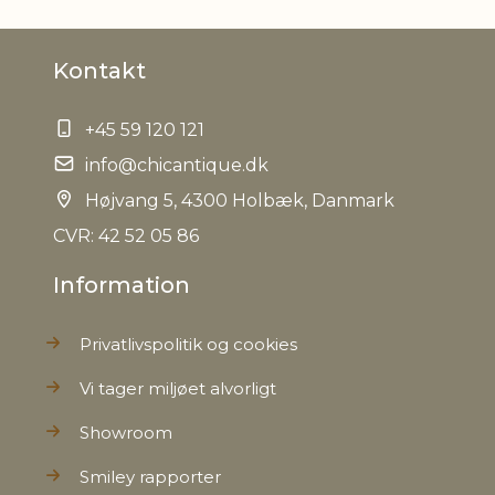
Materiale
Bomuld, Hør
Kontakt
Maskinvask 40 grader, Tåler
Plejeanvisning
rensning, Tåler strygning ved
max 150 grader
+45 59 120 121
info@chicantique.dk
EAN
5712750331079
Højvang 5, 4300 Holbæk, Danmark
Tariffnumber
CVR: 42 52 05 86
6302510000
Information
Bruttovægt
0,110 kg
Privatlivspolitik og cookies
Nettovægt
0,100 kg
Vi tager miljøet alvorligt
Showroom
Smiley rapporter