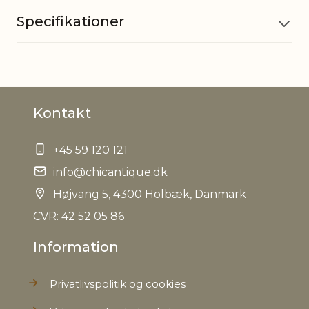
Specifikationer
Materiale
Polyresin
Kontakt
EAN
5712750250127
+45 59 120 121
Tariffnumber
3926400000
info@chicantique.dk
Bruttovægt
Højvang 5, 4300 Holbæk, Danmark
2,5 kg
CVR: 42 52 05 86
Nettovægt
2,2 kg
Information
Privatlivspolitik og cookies