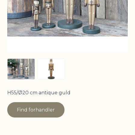
View larger image
View larger image
H55/Ø20 cm antique guld
Find forhandler