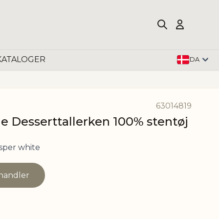
KATALOGER
DA
63014819
e Desserttallerken 100% stentøj
sper white
rhandler