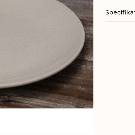
Specifika
Materiale
Microbøl
Opvaskem
EAN
Tariffnum
Bruttovæ