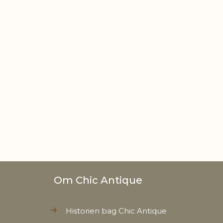
t
0,430 kg
Om Chic Antique
Historien bag Chic Antique