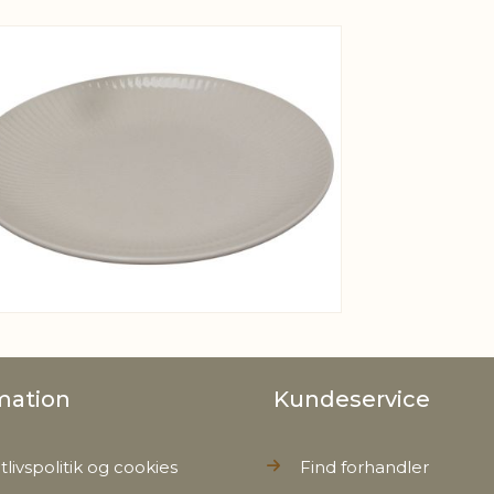
Nettovæg
View larger image
mation
Kundeservice
tlivspolitik og cookies
Find forhandler