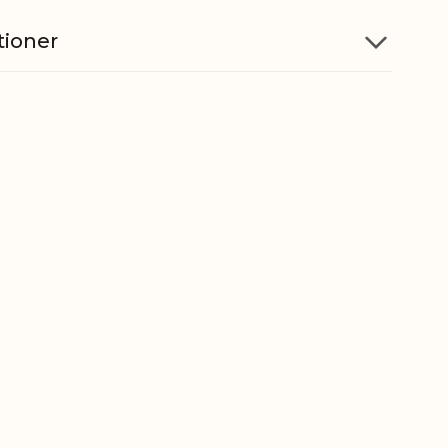
tioner
Stentøj
geovn
Nej
askine
Nej
5712750084951
ber
6912002310
gt
0,590 kg