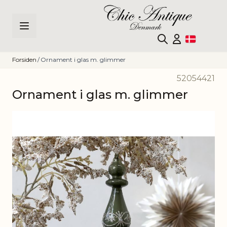
Skip to Content
Forsiden
/
Ornament i glas m. glimmer
52054421
Ornament i glas m. glimmer
Main image
Click to view image in fullscreen