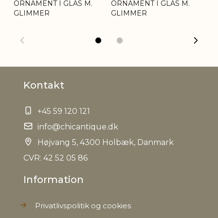
ORNAMENT I GLAS M.
ORNAMENT I GLAS M.
OR
GLIMMER
GLIMMER
G
Kontakt
+45 59 120 121
info@chicantique.dk
Højvang 5, 4300 Holbæk, Danmark
CVR: 42 52 05 86
Information
Privatlivspolitik og cookies