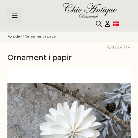
Skip to Content
Forsiden
/
Ornament i papir
52049719
Ornament i papir
Main image
Click to view image in fullscreen