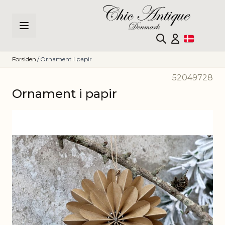
Skip to Content
Forsiden
/
Ornament i papir
52049728
Ornament i papir
Main image
Click to view image in fullscreen