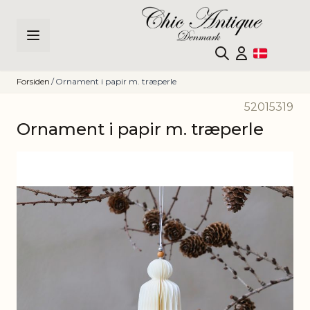
Skip to Content
Forsiden
/
Ornament i papir m. træperle
52015319
Ornament i papir m. træperle
Main image
Click to view image in fullscreen