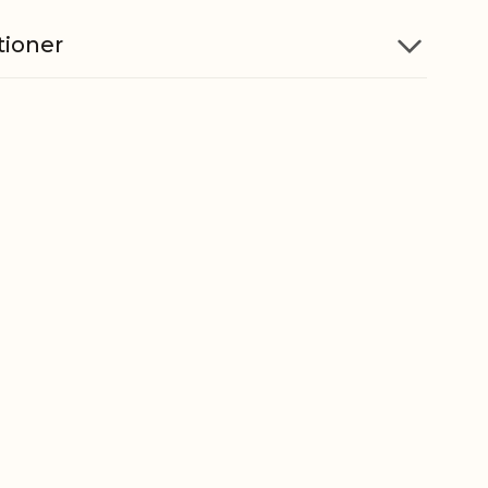
tioner
Papir
5712750317424
ber
4820900000
t
0,000 kg