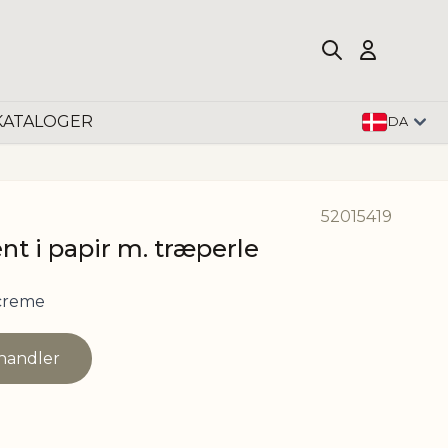
KATALOGER
DA
52015419
t i papir m. træperle
creme
rhandler