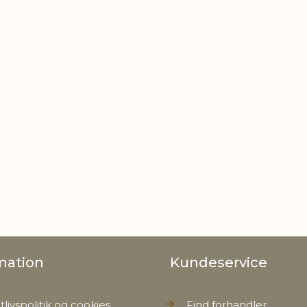
mation
Kundeservice
tlivspolitik og cookies
Find forhandler