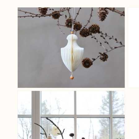
View larger image
View larger image