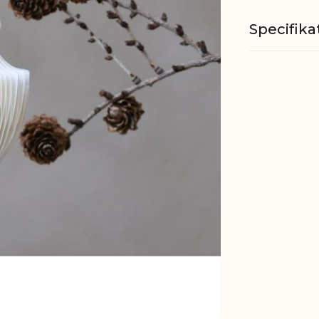
Specifika
Materiale
EAN
Tariffnum
Nettovæg