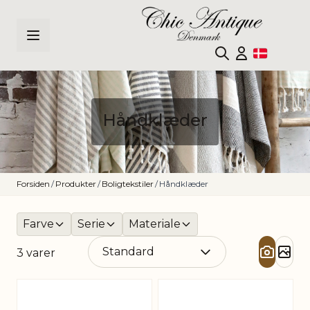
Skip to Content
Håndklæder
Forsiden
/
Produkter
/
Boligtekstiler
/
Håndklæder
Farve
Serie
Materiale
3
varer