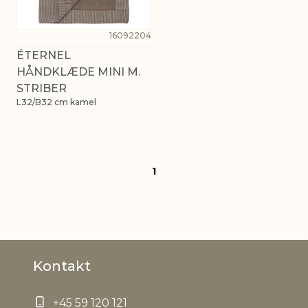
16092204
ÉTERNEL
HÅNDKLÆDE MINI M.
STRIBER
L32/B32 cm kamel
1
Kontakt
+45 59 120 121