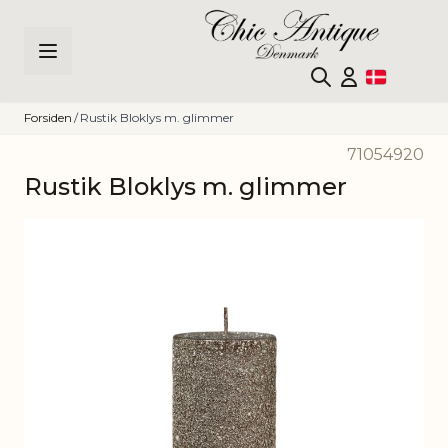
Skip to Content
Forsiden
/
Rustik Bloklys m. glimmer
71054920
Rustik Bloklys m. glimmer
Main image
Click to view image in fullscreen