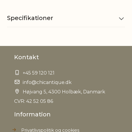
Specifikationer
Materiale
Paraffin
Kontakt
Brændetid
37 timer
+45 59 120 121
EAN
5712750252961
info@chicantique.dk
Tariffnumber
Højvang 5, 4300 Holbæk, Danmark
3406000000
CVR: 42 52 05 86
Bruttovægt
0,320 kg
Information
Nettovægt
0,290 kg
Privatlivspolitik og cookies