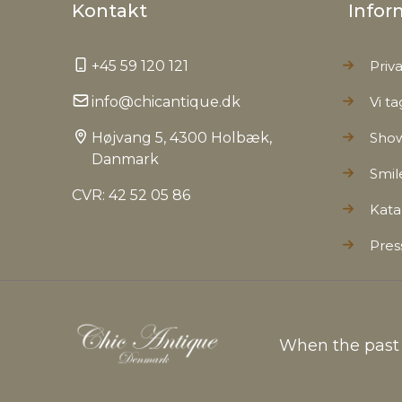
Kontakt
Infor
+45 59 120 121
Priva
info@chicantique.dk
Vi ta
Højvang 5, 4300 Holbæk,
Sho
Danmark
Smil
CVR: 42 52 05 86
Kata
Pres
When the past c