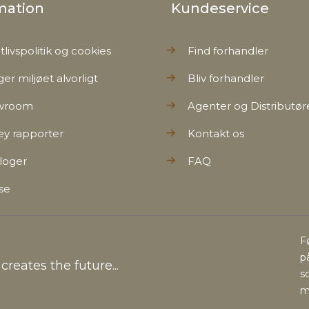
mation
Kundeservice
tlivspolitik og cookies
Find forhandler
ger miljøet alvorligt
Bliv forhandler
wroom
Agenter og Distributør
ey rapporter
Kontakt os
loger
FAQ
se
F
p
reates the future...
s
m