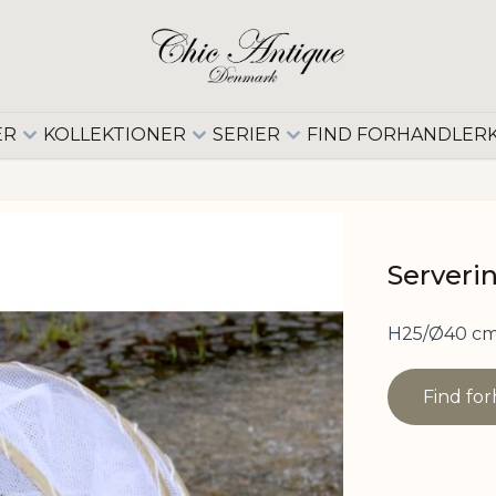
ER
KOLLEKTIONER
SERIER
FIND FORHANDLER
Serveri
H25/Ø40 cm
Find fo