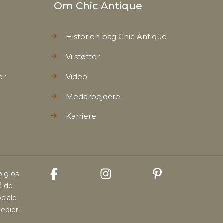
Om Chic Antique
Historien bag Chic Antique
Vi støtter
er
Video
Medarbejdere
Karriere
ølg os
å de
ociale
edier: