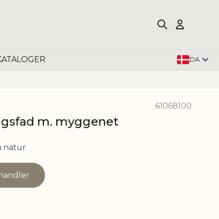
KATALOGER
DA
61068100
ngsfad m. myggenet
 natur
rhandler