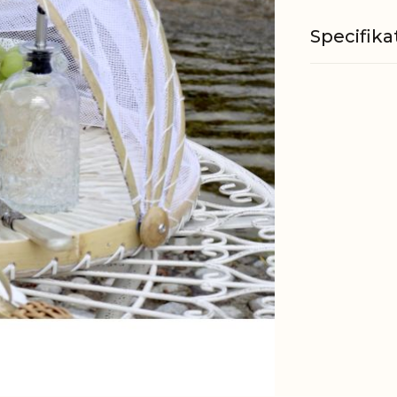
Specifika
Materiale
Godkendt 
fødevarer
EAN
Tariffnum
Bruttovæ
Nettovæg