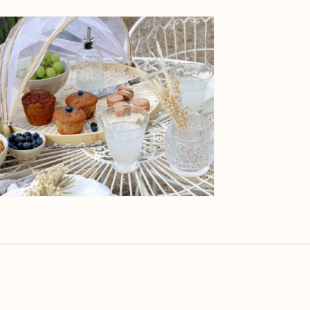
ge
View larger image
ge