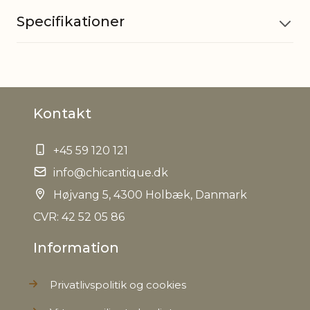
Specifikationer
Materiale
Mangotræ, Akacietræ
Kontakt
Godkendt
Ja
til fødevarer
+45 59 120 121
EAN
info@chicantique.dk
5712750263721
Højvang 5, 4300 Holbæk, Danmark
Tariffnumber
4419900000
CVR: 42 52 05 86
Information
Bruttovægt
1,0 kg
Privatlivspolitik og cookies
Nettovægt
0,850 kg