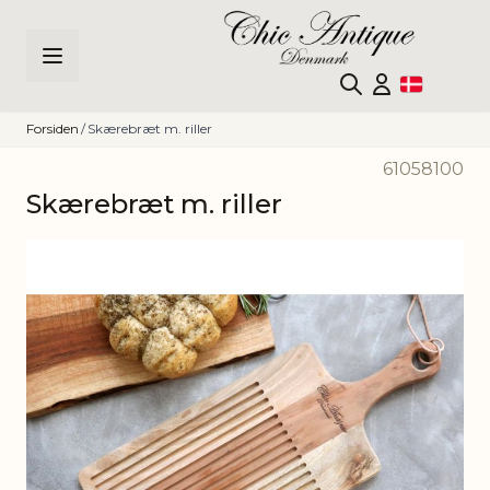
Skip to Content
Forsiden
/
Skærebræt m. riller
61058100
Skærebræt m. riller
Main image
Click to view image in fullscreen