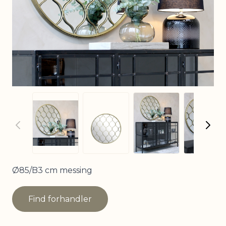
View larger imag
View
View larger image
View larger image
Ø85/B3 cm messing
Find forhandler