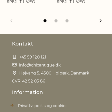
SPEJL TIL VÆG
SPEJL TIL VÆG
SP
B
Kontakt
+45 59 120 121
info@chicantique.dk
Højvang 5, 4300 Holbæk, Danmark
CVR: 42 52 05 86
Information
Privatlivspolitik og cookies