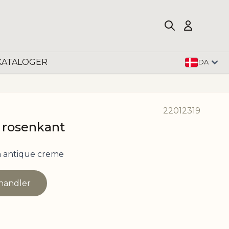
KATALOGER
DA
22012319
. rosenkant
m antique creme
rhandler