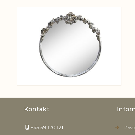
View larger image
Kontakt
Infor
+45 59 120 121
Priva