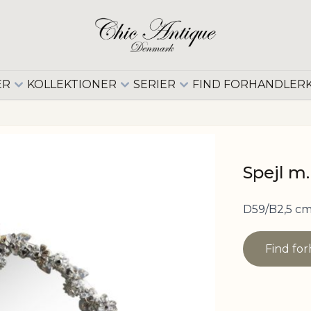
ER
KOLLEKTIONER
SERIER
FIND FORHANDLER
Spejl m
D59/B2,5 c
Find fo