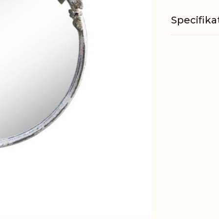
Specifika
Materiale
EAN
Tariffnum
Bruttovæ
Nettovæg