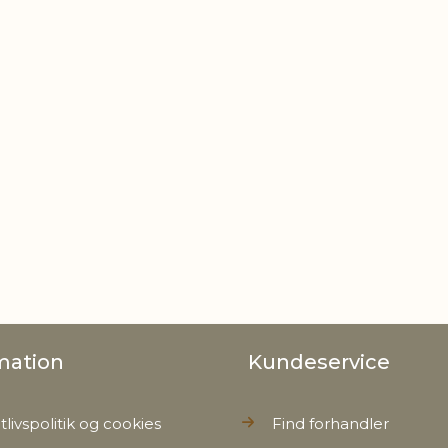
mation
Kundeservice
tlivspolitik og cookies
Find forhandler