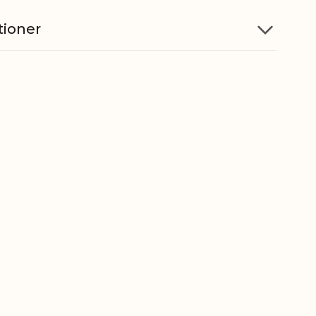
tioner
Jern glas og MDF
5712750206889
ber
7009920000
gt
4,9 kg
t
4,0 kg