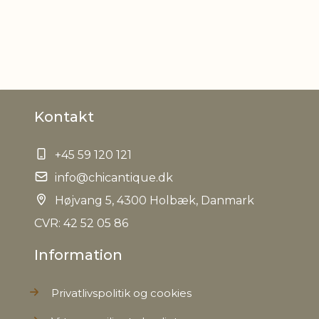
D
Kontakt
+45 59 120 121
info@chicantique.dk
Højvang 5, 4300 Holbæk, Danmark
CVR: 42 52 05 86
Information
Privatlivspolitik og cookies