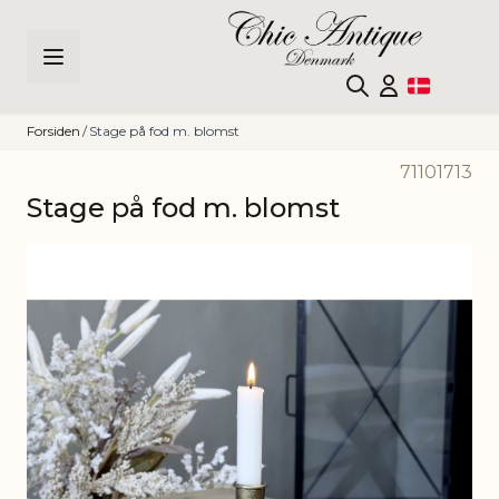
Skip to Content
Forsiden
/
Stage på fod m. blomst
71101713
Stage på fod m. blomst
Main image
Click to view image in fullscreen