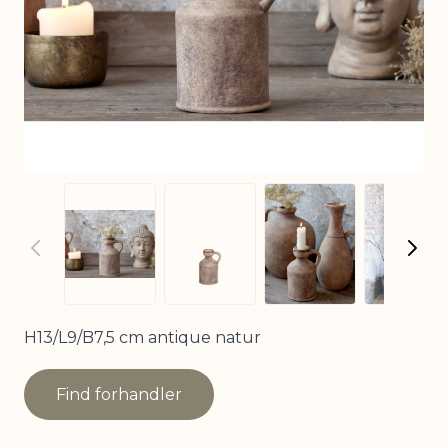
View larger imag
View
View larger image
View larger image
H13/L9/B7,5 cm antique natur
Find forhandler