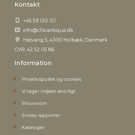
Kontakt
EAN
5712750348497
+45 59 120 121
Tariffnumber
6913909890
info@chicantique.dk
Bruttovægt
Højvang 5, 4300 Holbæk, Danmark
0,294 kg
CVR: 42 52 05 86
Nettovægt
0,478 kg
Information
Privatlivspolitik og cookies
Vi tager miljøet alvorligt
Showroom
Smiley rapporter
Kataloger