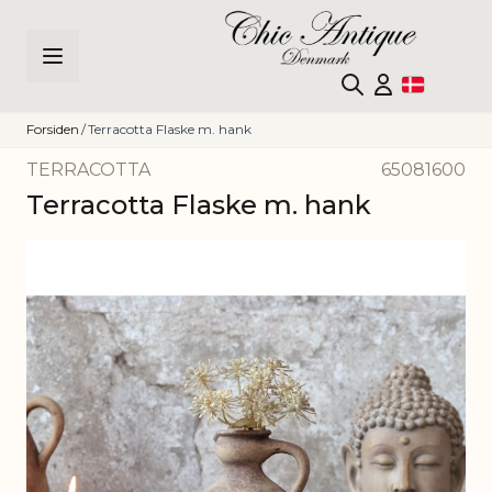
Skip to Content
Forsiden
/
Terracotta Flaske m. hank
TERRACOTTA
65081600
Terracotta Flaske m. hank
Main image
Click to view image in fullscreen