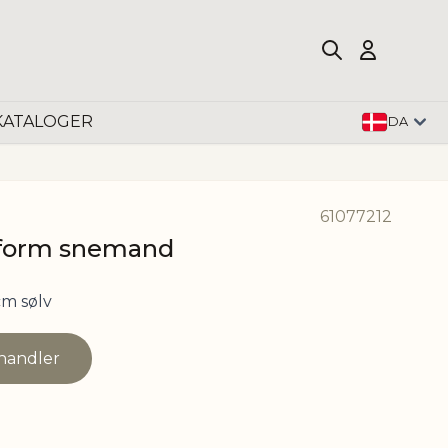
KATALOGER
DA
61077212
sform snemand
cm sølv
rhandler