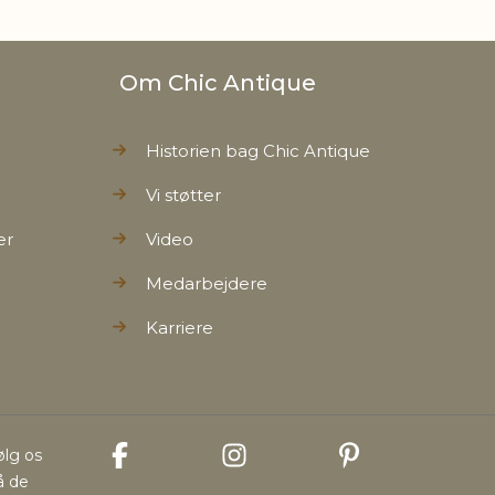
Om Chic Antique
Historien bag Chic Antique
Vi støtter
er
Video
Medarbejdere
Karriere
ølg os
å de