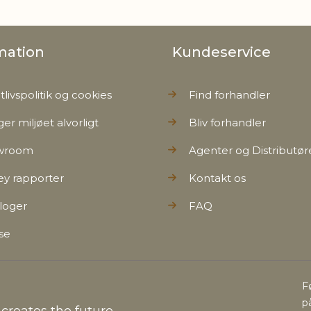
mation
Kundeservice
tlivspolitik og cookies
Find forhandler
ger miljøet alvorligt
Bliv forhandler
wroom
Agenter og Distributør
ey rapporter
Kontakt os
loger
FAQ
se
F
p
reates the future...