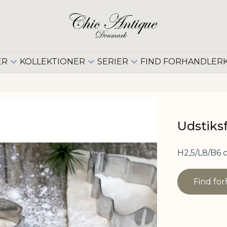
ER
KOLLEKTIONER
SERIER
FIND FORHANDLER
Udstik
H2,5/L8/B6 
Find fo