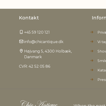
Kontakt
Infor
+45 59 120 121
Priva
info@chicantique.dk
Vi ta
Højvang 5, 4300 Holbæk,
Sho
Danmark
Smil
CVR: 42 52 05 86
Kata
Pres
When the past c