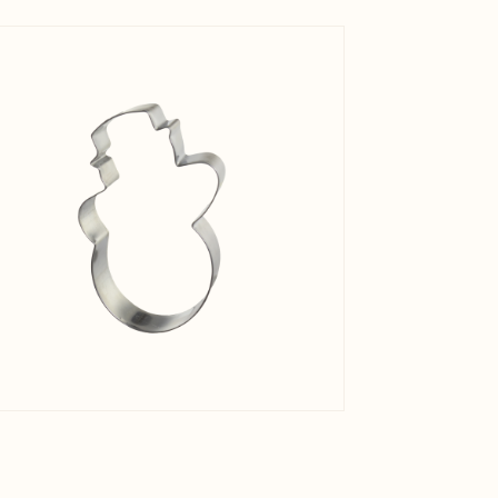
View larger image
Nettovæg