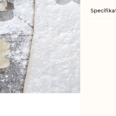
Specifika
Materiale
Godkendt 
fødevarer
Opvaskem
EAN
Tariffnum
Bruttovæ