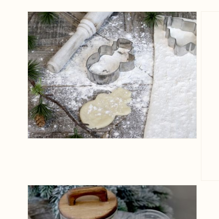
View larger image
View larger image