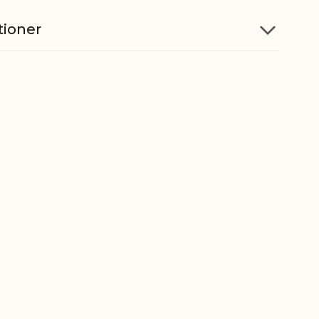
tioner
Rustfrit stål
til
Ja
askine
Ja
5712750346233
ber
8215201000
gt
0,015 kg