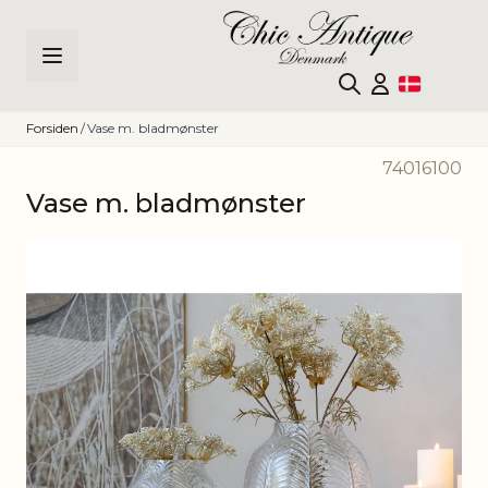
Skip to Content
Forsiden
/
Vase m. bladmønster
74016100
Vase m. bladmønster
Main image
Click to view image in fullscreen