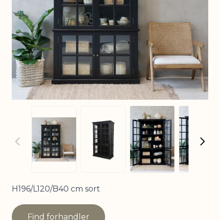
View larger imag
View
View larger image
View larger image
H196/L120/B40 cm sort
Find forhandler