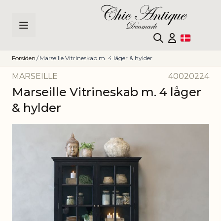
Skip to Content
Forsiden
/
Marseille Vitrineskab m. 4 låger & hylder
MARSEILLE
40020224
Marseille Vitrineskab m. 4 låger
& hylder
Main image
Click to view image in fullscreen