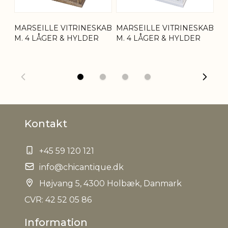
Nettovægt
91,5 kg
MARSEILLE VITRINESKAB
MARSEILLE VITRINESKAB
MA
M. 4 LÅGER & HYLDER
M. 4 LÅGER & HYLDER
M.
Kontakt
+45 59 120 121
info@chicantique.dk
Højvang 5, 4300 Holbæk, Danmark
CVR: 42 52 05 86
Information