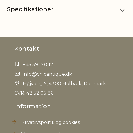
Specifikationer
Materiale
Grantræ, Jute
Kontakt
EAN
5712750304264
+45 59 120 121
Tariffnumber
4420190000
info@chicantique.dk
Bruttovægt
Højvang 5, 4300 Holbæk, Danmark
0,041 kg
CVR: 42 52 05 86
Nettovægt
0,034 kg
Information
Privatlivspolitik og cookies