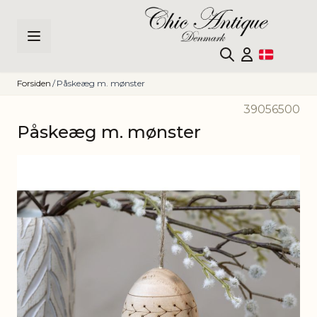
Skip to Content
Forsiden
/
Påskeæg m. mønster
39056500
Påskeæg m. mønster
Main image
Click to view image in fullscreen