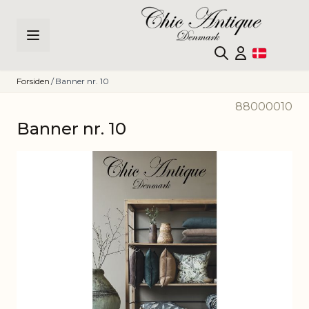
Skip to Content
Forsiden
/
Banner nr. 10
88000010
Banner nr. 10
Main image
Click to view image in fullscreen