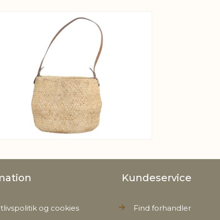
View larger image
mation
Kundeservice
tlivspolitik og cookies
Find forhandler