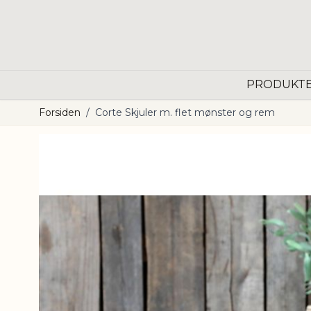
Skip to Content
PRODUKT
Forsiden
/
Corte Skjuler m. flet mønster og rem
Main image
Click to view image in fullscreen