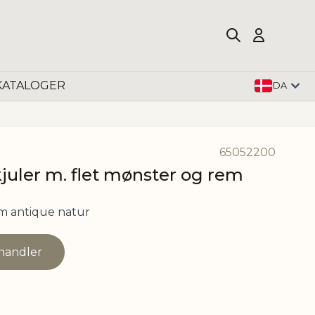
KATALOGER
DA
65052200
kjuler m. flet mønster og rem
m antique natur
rhandler