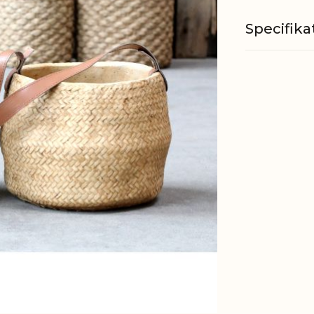
Specifika
Vandtæt
Øvrig
informati
EAN
Tariffnum
Nettovæg