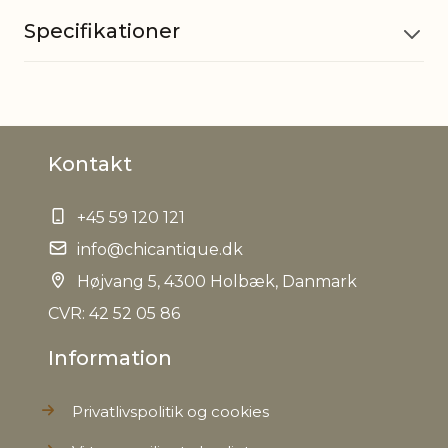
Specifikationer
Materiale
Aluminium
Kontakt
EAN
5712750340613
+45 59 120 121
Tariffnumber
9505109000
info@chicantique.dk
Nettovægt
Højvang 5, 4300 Holbæk, Danmark
0,000 kg
CVR: 42 52 05 86
Information
Privatlivspolitik og cookies