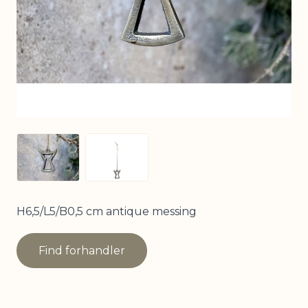
View larger image
View larger image
H6,5/L5/B0,5 cm antique messing
Find forhandler