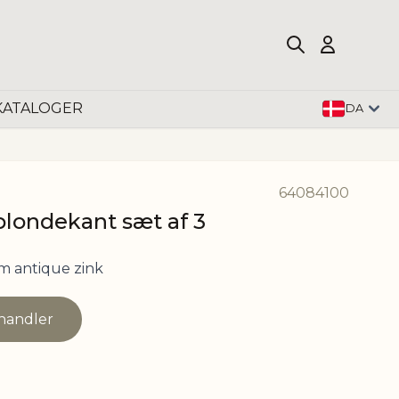
KATALOGER
DA
64084100
blondekant sæt af 3
cm antique zink
rhandler