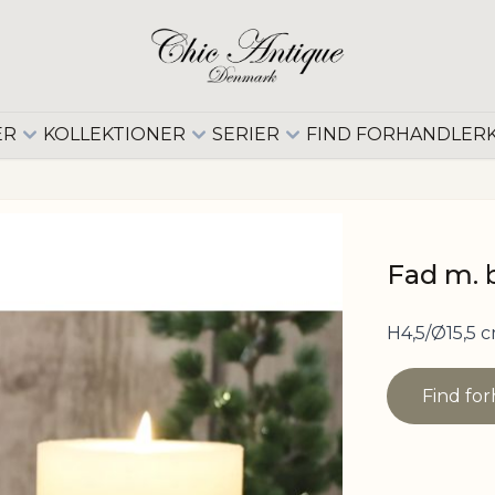
ER
KOLLEKTIONER
SERIER
FIND FORHANDLER
Fad m. 
H4,5/Ø15,5 
Find fo