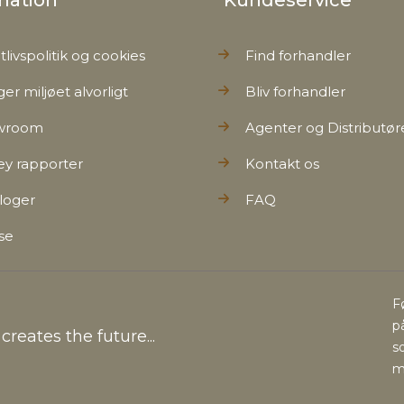
mation
Kundeservice
tlivspolitik og cookies
Find forhandler
ger miljøet alvorligt
Bliv forhandler
wroom
Agenter og Distributør
ey rapporter
Kontakt os
loger
FAQ
se
F
p
reates the future...
s
m