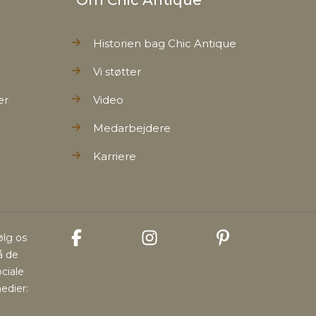
Om Chic Antique
Historien bag Chic Antique
Vi støtter
er
Video
Medarbejdere
Karriere
ølg os
å de
ociale
edier: