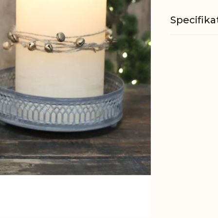
Specifika
Materiale
EAN
Tariffnum
Bruttovæ
Nettovæg