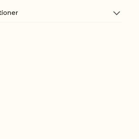
tioner
Jern
5712750345007
ber
9405500090
gt
0,300 kg
t
0,214 kg