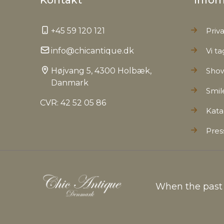
Kontakt
Infor
+45 59 120 121
Priva
info@chicantique.dk
Vi ta
Højvang 5, 4300 Holbæk,
Sho
Danmark
Smil
CVR: 42 52 05 86
Kata
Pres
When the past c