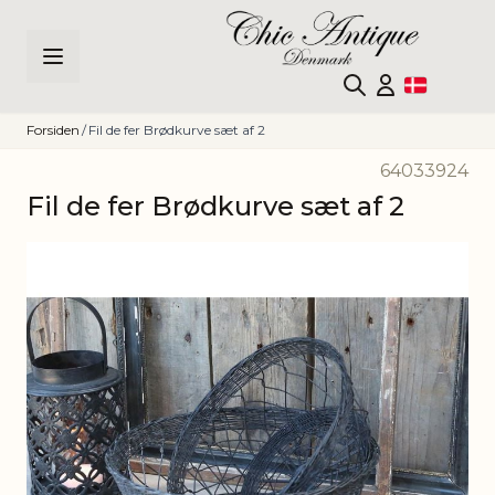
Skip to Content
Forsiden
/
Fil de fer Brødkurve sæt af 2
64033924
Fil de fer Brødkurve sæt af 2
Main image
Click to view image in fullscreen