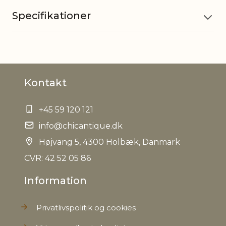
Specifikationer
Materiale
Jern
Kontakt
Mål
H11/Ø25,5 cm
+45 59 120 121
EAN
5712750332373
info@chicantique.dk
Tariffnumber
Højvang 5, 4300 Holbæk, Danmark
8306290000
CVR: 42 52 05 86
Bruttovægt
0,954 kg
Information
Nettovægt
0,800 kg
Privatlivspolitik og cookies