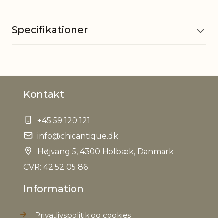
Specifikationer
Materiale
Glas
Kontakt
EAN
5712750294602
+45 59 120 121
Tariffnumber
7013990090
info@chicantique.dk
Bruttovægt
Højvang 5, 4300 Holbæk, Danmark
1,2 kg
CVR: 42 52 05 86
Nettovægt
0,890 kg
Information
Privatlivspolitik og cookies