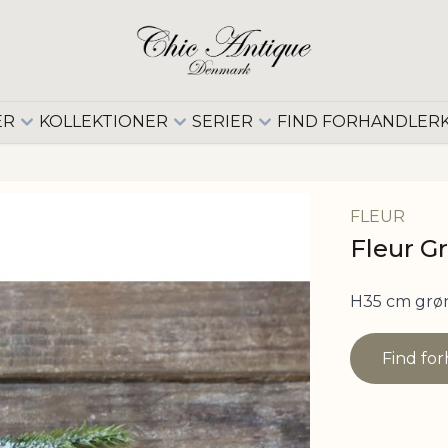
ER
KOLLEKTIONER
SERIER
FIND FORHANDLER
FLEUR
Fleur G
H35 cm grø
Find fo