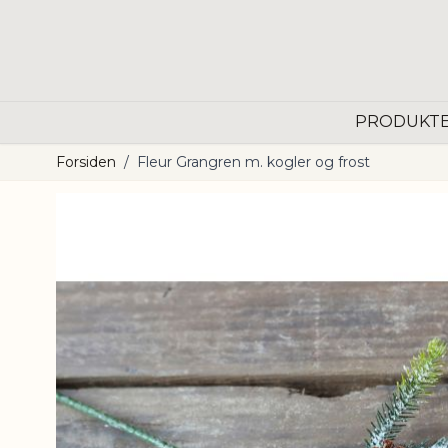
Skip to Content
PRODUKT
Forsiden
/
Fleur Grangren m. kogler og frost
Main image
Click to view image in fullscreen