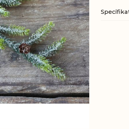
Specifika
Materiale
EAN
Tariffnum
Nettovæg