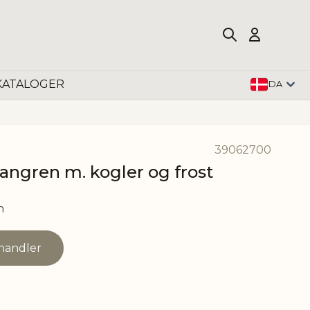
KATALOGER
DA
39062700
rangren m. kogler og frost
n
rhandler