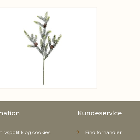
View larger image
mation
Kundeservice
tlivspolitik og cookies
Find forhandler