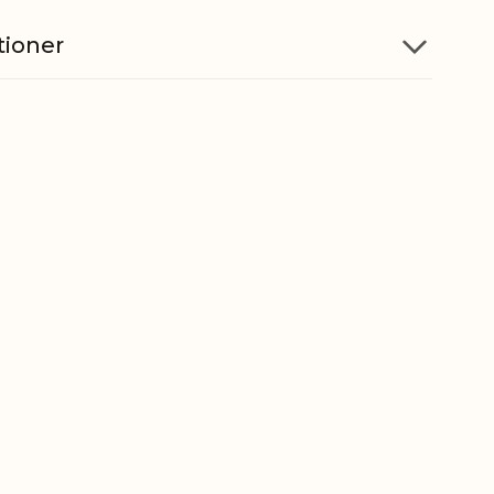
tioner
PE, Kogler, Jern
5712750323340
ber
6702100000
t
0,000 kg