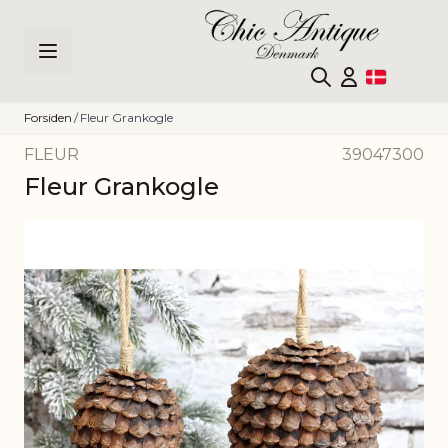
Skip to Content
Forsiden
/
Fleur Grankogle
FLEUR
39047300
Fleur Grankogle
Main image
Click to view image in fullscreen