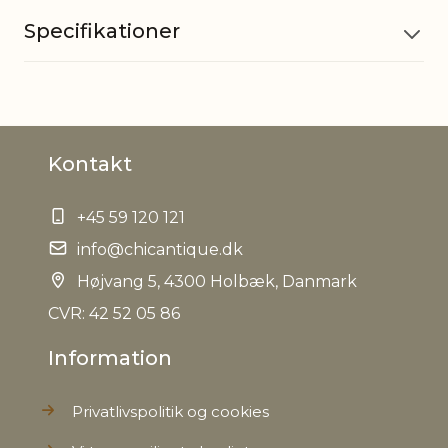
Specifikationer
Materiale
Grankogler, PE, Polyskum, Jute
Kontakt
EAN
5712750279166
+45 59 120 121
Tariffnumber
0604909900
info@chicantique.dk
Bruttovægt
Højvang 5, 4300 Holbæk, Danmark
0,120 kg
CVR: 42 52 05 86
Nettovægt
0,064 kg
Information
Privatlivspolitik og cookies