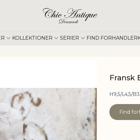
ER
KOLLEKTIONER
SERIER
FIND FORHANDLER
Fransk 
H9,5/L4,5/B3
Find fo