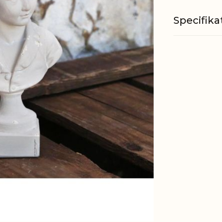
Specifika
Materiale
EAN
Tariffnum
Bruttovæ
Nettovæg