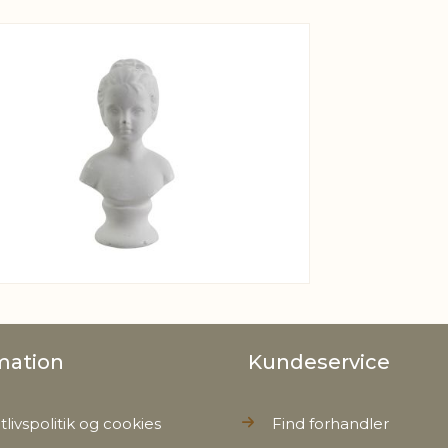
View larger image
mation
Kundeservice
tlivspolitik og cookies
Find forhandler