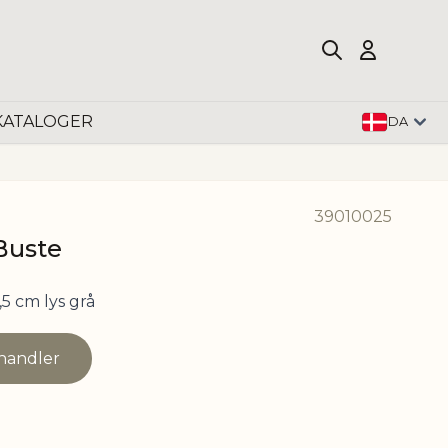
KATALOGER
DA
39010025
Buste
,5 cm lys grå
rhandler