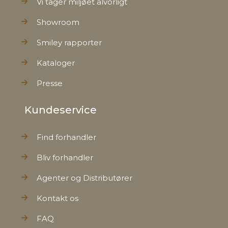
Vi tager miljøet alvorligt
Bruttovægt
0,360 kg
Showroom
Nettovægt
0,330 kg
Smiley rapporter
Kataloger
Presse
Kundeservice
Find forhandler
Bliv forhandler
Agenter og Distributører
Kontakt os
FAQ