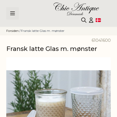
Skip to Content
Forsiden
/
Fransk latte Glas m. mønster
61041600
Fransk latte Glas m. mønster
Main image
Click to view image in fullscreen