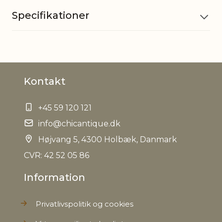
Specifikationer
Materiale
Glas, Silikone
Kontakt
Godkendt
Ja
til fødevarer
+45 59 120 121
Indhold
info@chicantique.dk
50 cl
Højvang 5, 4300 Holbæk, Danmark
Opvaskemaskine
Ja
CVR: 42 52 05 86
Information
EAN
5712750194995
Privatlivspolitik og cookies
Tariffnumber
7013379900