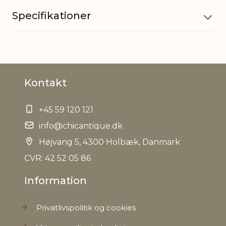
Specifikationer
Materiale
MDF
Kontakt
Øvrig
Håndmalet
information
+45 59 120 121
EAN
info@chicantique.dk
5712750281923
Højvang 5, 4300 Holbæk, Danmark
Tariffnumber
4421999999
CVR: 42 52 05 86
Information
Bruttovægt
0,350 kg
Privatlivspolitik og cookies
Nettovægt
0,310 kg