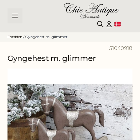
Skip to Content
Forsiden
/
Gyngehest m. glimmer
51040918
Gyngehest m. glimmer
Main image
Click to view image in fullscreen