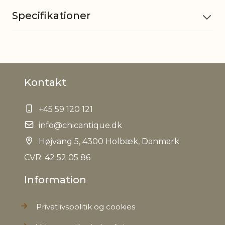
Specifikationer
Materiale
Glas
Kontakt
EAN
5712750318124
+45 59 120 121
Tariffnumber
7013990090
info@chicantique.dk
Bruttovægt
Højvang 5, 4300 Holbæk, Danmark
0,594 kg
CVR: 42 52 05 86
Nettovægt
0,388 kg
Information
Privatlivspolitik og cookies