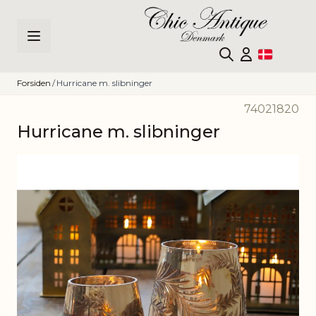
Skip to Content
Forsiden
/
Hurricane m. slibninger
74021820
Hurricane m. slibninger
Main image
Click to view image in fullscreen