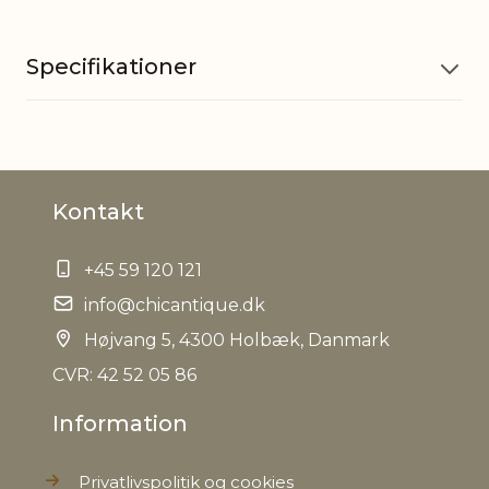
Specifikationer
Materiale
Akryl, Polyester
Kontakt
Tåler håndvask max. 15 min,
Plejeanvisning
Tåler rensning
+45 59 120 121
EAN
5712750323241
info@chicantique.dk
Højvang 5, 4300 Holbæk, Danmark
Tariffnumber
6301409099
CVR: 42 52 05 86
Bruttovægt
0,313 kg
Information
Nettovægt
0,304 kg
Privatlivspolitik og cookies