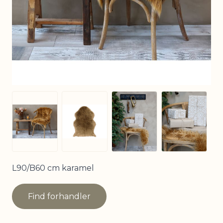
View larger image
View larg
View larger image
View larger image
L90/B60 cm karamel
Find forhandler