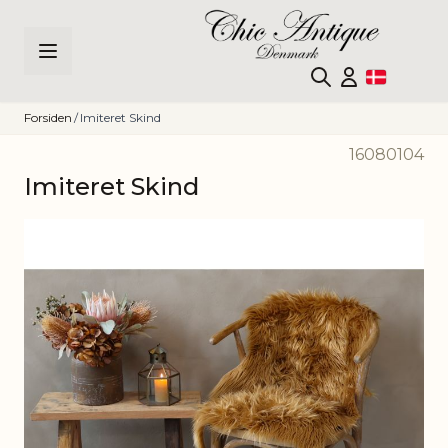
Skip to Content
Forsiden
/
Imiteret Skind
16080104
Imiteret Skind
Main image
Click to view image in fullscreen