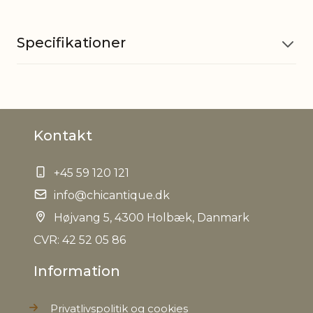
Specifikationer
Materiale
Glas
Kontakt
Øvrig
Variation i farve kan
information
forekomme
+45 59 120 121
EAN
info@chicantique.dk
5712750320103
Højvang 5, 4300 Holbæk, Danmark
Tariffnumber
9505101000
CVR: 42 52 05 86
Information
Bruttovægt
0,102 kg
Privatlivspolitik og cookies
Nettovægt
0,082 kg