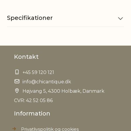
Specifikationer
Materiale
Polyresin
Kontakt
EAN
5712750279784
+45 59 120 121
Tariffnumber
3926400000
info@chicantique.dk
Bruttovægt
Højvang 5, 4300 Holbæk, Danmark
0,868 kg
CVR: 42 52 05 86
Nettovægt
0,710 kg
Information
Privatlivspolitik og cookies