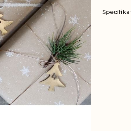
Specifika
Materiale
EAN
Tariffnum
Bruttovæ
Nettovæg