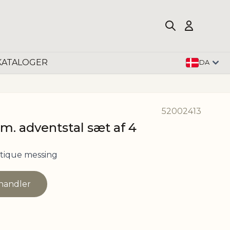
KATALOGER
DA
52002413
m. adventstal sæt af 4
tique messing
rhandler