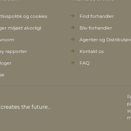
tlivspolitik og cookies
Find forhandler
ger miljøet alvorligt
Bliv forhandler
wroom
Agenter og Distributør
ey rapporter
Kontakt os
loger
FAQ
se
F
p
reates the future...
s
m