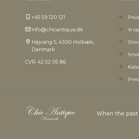
+45 59 120 121
Priva
info@chicantique.dk
Vi ta
Højvang 5, 4300 Holbæk,
Sho
Danmark
Smil
CVR: 42 52 05 86
Kata
Pres
When the past c