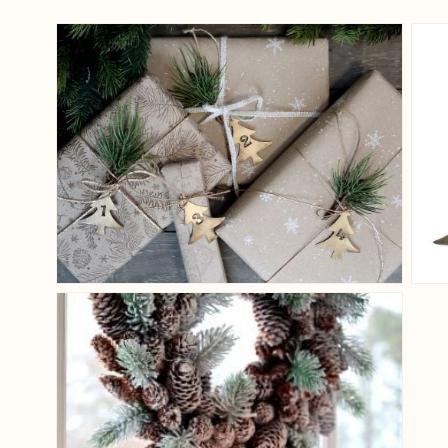
View larger image
View larger image