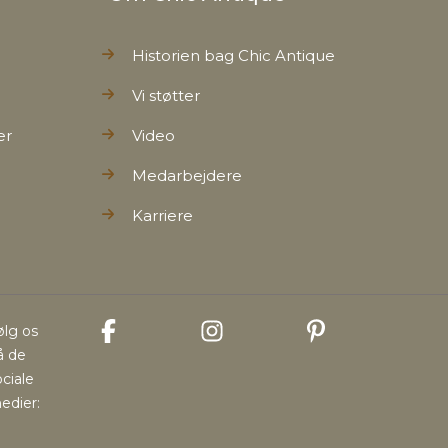
Historien bag Chic Antique
Vi støtter
er
Video
Medarbejdere
Karriere
ølg os
å de
ociale
edier: