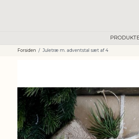
Skip to Content
PRODUKT
Forsiden
/
Juletræ m. adventstal sæt af 4
Main image
Click to view image in fullscreen