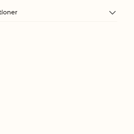
tioner
Jern
5712750284108
ber
8306290000
gt
0,016 kg
t
0,012 kg