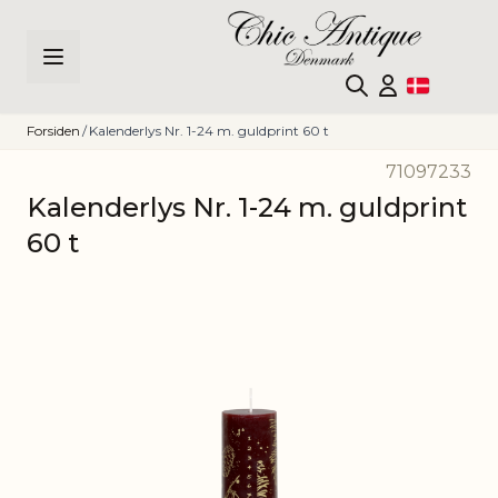
Skip to Content
Forsiden
/
Kalenderlys Nr. 1-24 m. guldprint 60 t
71097233
Kalenderlys Nr. 1-24 m. guldprint
60 t
Main image
Click to view image in fullscreen