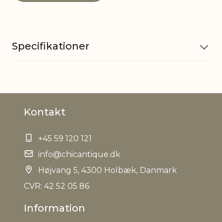
Specifikationer
Materiale
Paraffin
Kontakt
Brændetid
60 timer
+45 59 120 121
Væge
Bomuld
info@chicantique.dk
EAN
Højvang 5, 4300 Holbæk, Danmark
5712750342372
CVR: 42 52 05 86
Tariffnumber
3406000000
Information